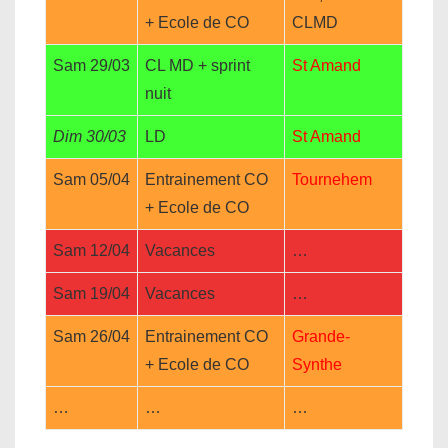
+ Ecole de CO
CLMD
Sam 29/03
CL MD + sprint
St Amand
nuit
Dim 30/03
LD
St Amand
Sam 05/04
Entrainement CO
Tournehem
+ Ecole de CO
Sam 12/04
Vacances
…
Sam 19/04
Vacances
…
Sam 26/04
Entrainement CO
Grande-
+ Ecole de CO
Synthe
…
…
…