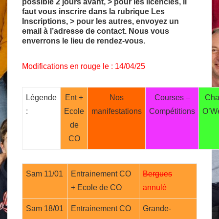
possible 2 jours avant, > pour les licenciés, il
faut vous inscrire dans la rubrique Les
Inscriptions, > pour les autres, envoyez un
email à l’adresse de contact. Nous vous
enverrons le lieu de rendez-vous.
Modifications en rouge le : 14/04/25
Légende
Ent +
Nos
Courses –
Cha
:
Ecole
manifestations
Compétitions
O’W
de
CO
Sam 11/01
Entrainement CO
Bergues
+ Ecole de CO
annulé
Sam 18/01
Entrainement CO
Grande-