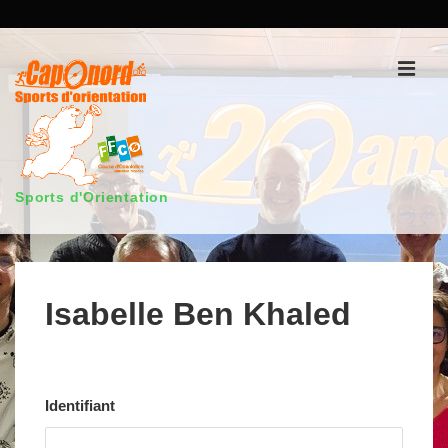
↓
passer
au
Men
contenu
principal
Sports d'Orientation
Main
Navigation
Isabelle Ben Khaled
Identifiant