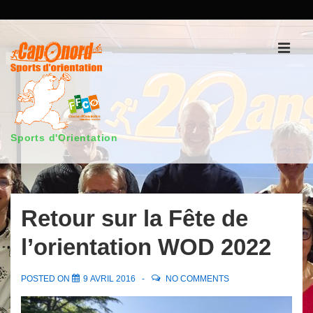
↓
passer
au
Men
contenu
principal
Sports d'Orientation
Main
Navigation
Retour sur la Fête de
l’orientation WOD 2022
POSTED ON
9 AVRIL 2016
NO COMMENTS