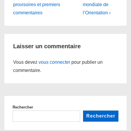
Post
Post
de
provisoires et premiers
mondiale de
is
is
commentaires
l’Orientation ›
l’article
Laisser un commentaire
Vous devez
vous connecter
pour publier un
commentaire.
Rechercher
Rechercher