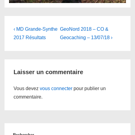
Navigation
Previous
Next
‹ MD Grande-Synthe
GeoNord 2018 – CO &
Post
Post
de
2017 Résultats
Geocaching – 13/07/18 ›
is
is
l’article
Laisser un commentaire
Vous devez
vous connecter
pour publier un
commentaire.
Rechercher