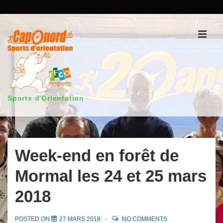
↓
passer
au
Men
contenu
principal
Sports d'Orientation
Main
Navigation
Week-end en forêt de
Mormal les 24 et 25 mars
2018
POSTED ON
27 MARS 2018
NO COMMENTS