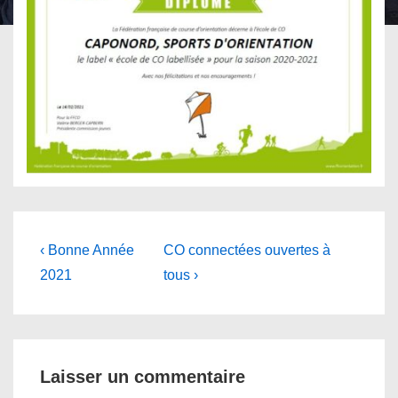
Navigation
Previous
Next
‹ Bonne Année
CO connectées ouvertes à
Post
Post
de
2021
tous ›
is
is
l’article
Laisser un commentaire