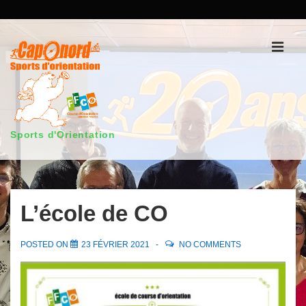
↓
passer
au
Men
contenu
principal
Sports d'Orientation
Main
Navigation
L’école de CO
POSTED ON
23 FÉVRIER 2021
NO COMMENTS