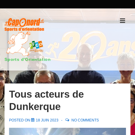
↓
passer
au
Men
contenu
principal
Sports d'Orientation
Main
Navigation
Tous acteurs de
Dunkerque
POSTED ON
18 JUIN 2023
NO COMMENTS