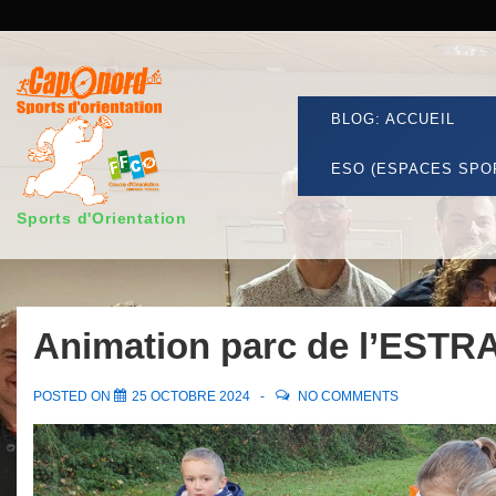
↓
passer
Secondary
au
Navigation
contenu
Main
BLOG: ACCUEIL
principal
Navigation
ESO (ESPACES SPO
Sports d'Orientation
Animation parc de l’ESTRA
POSTED ON
25 OCTOBRE 2024
NO COMMENTS