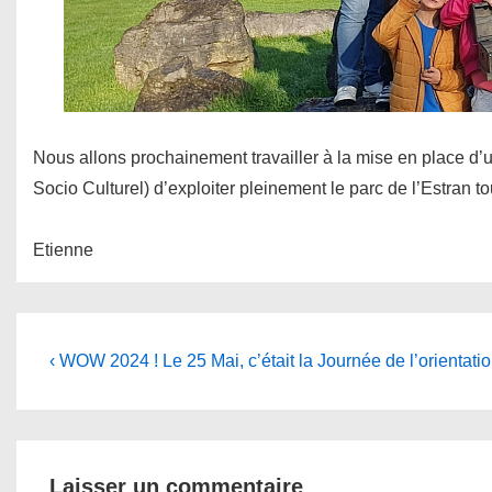
Nous allons prochainement travailler à la mise en place d
Socio Culturel) d’exploiter pleinement le parc de l’Estran to
Etienne
Navigation
Previous
‹ WOW 2024 ! Le 25 Mai, c’était la Journée de l’orientatio
Post
de
is
l’article
Laisser un commentaire