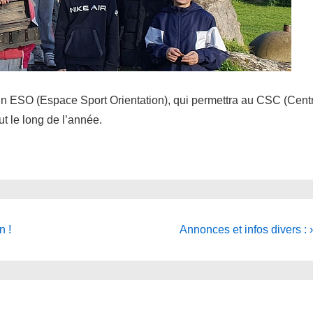
’un ESO (Espace Sport Orientation), qui permettra au CSC (Cent
ut le long de l’année.
Next
n !
Annonces et infos divers : ›
Post
is