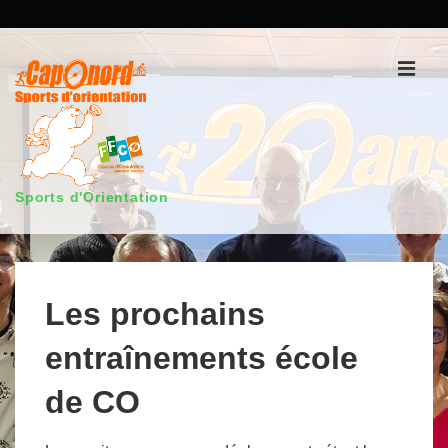
↓
passer
au
Men
contenu
principal
Sports d'Orientation
Main
Navigation
Les prochains
entraînements école
de CO