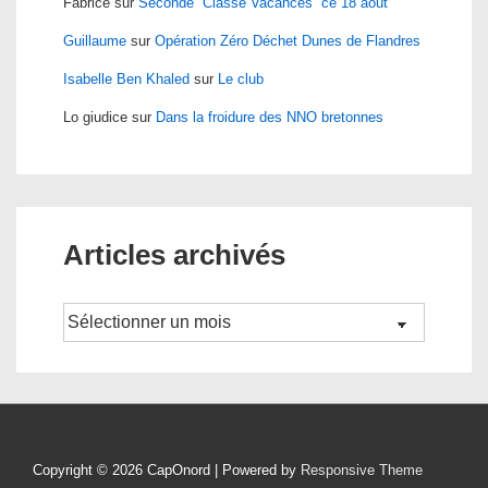
Fabrice
sur
Seconde “Classe Vacances” ce 18 août
Guillaume
sur
Opération Zéro Déchet Dunes de Flandres
Isabelle Ben Khaled
sur
Le club
Lo giudice
sur
Dans la froidure des NNO bretonnes
Articles archivés
Archives
Copyright © 2026
CapOnord
| Powered by
Responsive Theme