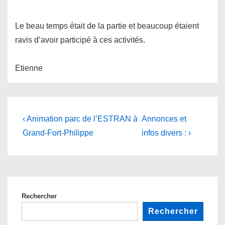
Le beau temps était de la partie et beaucoup étaient
ravis d’avoir participé à ces activités.
Etienne
Navigation
Previous
Next
‹ Animation parc de l’ESTRAN à
Annonces et
Post
Post
de
Grand-Fort-Philippe
infos divers : ›
is
is
l’article
Rechercher
Rechercher