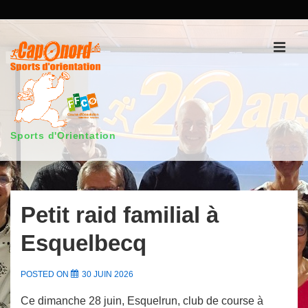
↓
passer
au
Men
contenu
principal
Sports d'Orientation
Main
Navigation
Petit raid familial à
Esquelbecq
POSTED ON
30 JUIN 2026
Ce dimanche 28 juin, Esquelrun, club de course à