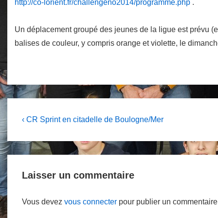
http://co-lorient.fr/challengeno2014/programme.php
.
Un déplacement groupé des jeunes de la ligue est prévu (
balises de couleur, y compris orange et violette, le dimanch
Navigation
Previous
‹ CR Sprint en citadelle de Boulogne/Mer
Post
de
is
l’article
Laisser un commentaire
Vous devez
vous connecter
pour publier un commentaire