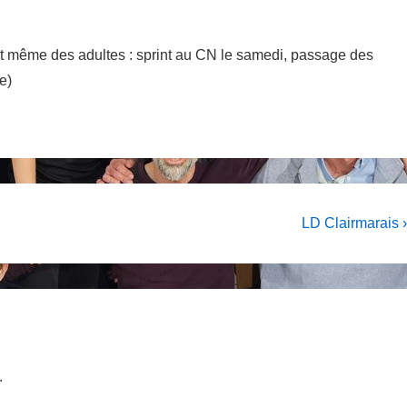
et même des adultes : sprint au CN le samedi, passage des
e)
Next
LD Clairmarais ›
Post
is
.