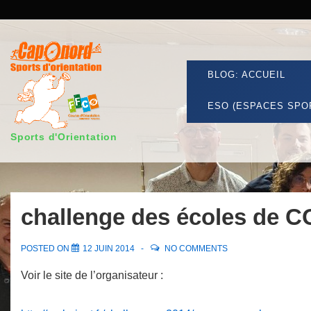
↓
passer
Secondary
au
Navigation
contenu
Main
BLOG: ACCUEIL
principal
Navigation
ESO (ESPACES SPO
Sports d'Orientation
challenge des écoles de C
POSTED ON
12 JUIN 2014
NO COMMENTS
Voir le site de l’organisateur :