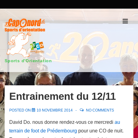
↓
passer
au
Men
contenu
principal
Sports d'Orientation
Main
Navigation
Entrainement du 12/11
POSTED ON
10 NOVEMBRE 2014
NO COMMENTS
David Do. nous donne rendez-vous ce mercredi
au
terrain de foot de Prédembourg
pour une CO de nuit.