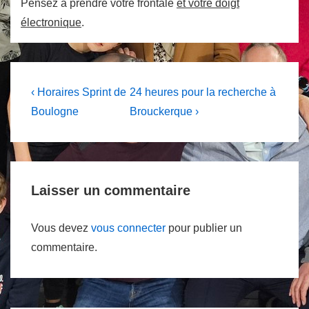
Pensez à prendre votre frontale
et votre doigt
électronique
.
Navigation
Previous
Next
‹ Horaires Sprint de
24 heures pour la recherche à
Post
Post
de
Boulogne
Brouckerque ›
is
is
l’article
Laisser un commentaire
Vous devez
vous connecter
pour publier un
commentaire.