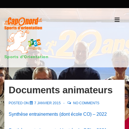
↓
passer
au
Men
contenu
principal
Sports d'Orientation
Main
Navigation
Documents animateurs
POSTED ON
7 JANVIER 2015
NO COMMENTS
Synthèse entrainements (dont école CO) – 2022