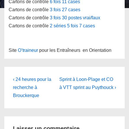
Cartons de contrôle
6 fois 11 cases
Cartons de contrôle
3 fois 27 cases
Cartons de contrôle
3 fois 30 postes vrai/faux
Cartons de contrôle
2 séries 5 fois 7 cases
Site
O’traineur
pour les Entraîneurs en Orientation
Navigation
Previous
Next
‹ 24 heures pour la
Sprint à Loon-Plage et CO
Post
Post
de
recherche à
à VTT sprint au Puythouck ›
is
is
Brouckerque
l’article
Laisser un commentaire