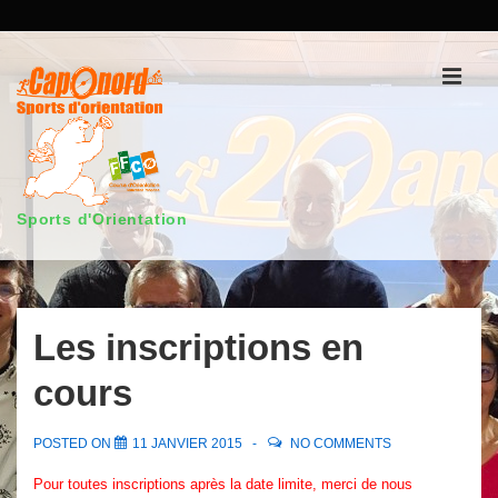
↓
passer
au
Men
contenu
principal
Sports d'Orientation
Main
Navigation
Les inscriptions en
cours
POSTED ON
11 JANVIER 2015
NO COMMENTS
Pour toutes inscriptions après la date limite, merci de nous