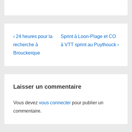
Navigation
Previous
Next
‹ 24 heures pour la
Sprint à Loon-Plage et CO
Post
Post
de
recherche à
à VTT sprint au Puythouck ›
is
is
Brouckerque
l’article
Laisser un commentaire
Vous devez
vous connecter
pour publier un
commentaire.