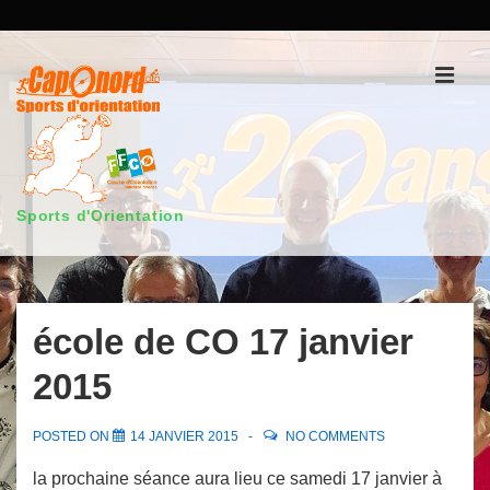
↓
passer
au
Men
contenu
principal
Sports d'Orientation
Main
Navigation
école de CO 17 janvier
2015
POSTED ON
14 JANVIER 2015
NO COMMENTS
la prochaine séance aura lieu ce samedi 17 janvier à