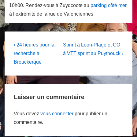
10h00. Rendez-vous à Zuydcoote au
parking côté mer
,
à l’extrémité de la rue de Valenciennes
Navigation
Previous
Next
‹ 24 heures pour la
Sprint à Loon-Plage et CO
Post
Post
de
recherche à
à VTT sprint au Puythouck ›
is
is
Brouckerque
l’article
Laisser un commentaire
Vous devez
vous connecter
pour publier un
commentaire.