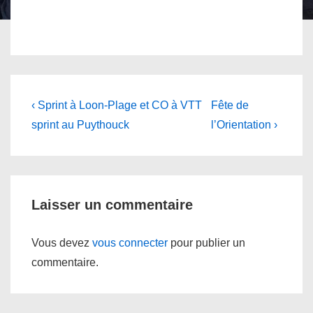
Navigation
Previous
Next
‹ Sprint à Loon-Plage et CO à VTT
Fête de
Post
Post
de
sprint au Puythouck
l’Orientation ›
is
is
l’article
Laisser un commentaire
Vous devez
vous connecter
pour publier un
commentaire.