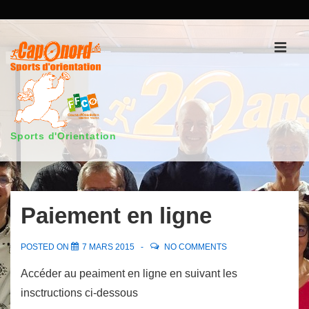
↓
passer
au
Men
contenu
principal
Sports d'Orientation
Main
Navigation
Paiement en ligne
POSTED ON
7 MARS 2015
NO COMMENTS
Accéder au peaiment en ligne en suivant les
insctructions ci-dessous