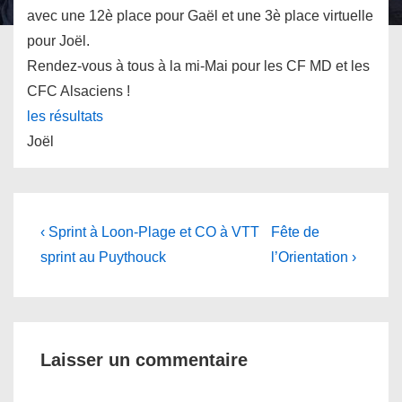
avec une 12è place pour Gaël et une 3è place virtuelle
pour Joël.
Rendez-vous à tous à la mi-Mai pour les CF MD et les
CFC Alsaciens !
les résultats
Joël
Navigation
Previous
Next
‹ Sprint à Loon-Plage et CO à VTT
Fête de
Post
Post
de
sprint au Puythouck
l’Orientation ›
is
is
l’article
Laisser un commentaire