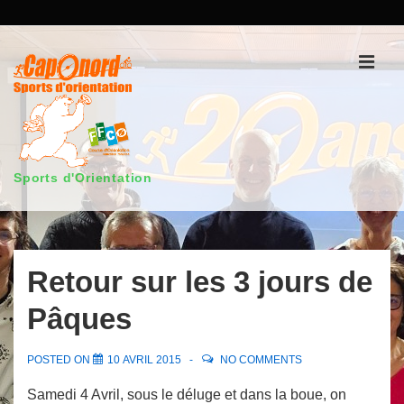
↓
passer
au
Men
contenu
principal
Sports d'Orientation
Main
Navigation
Retour sur les 3 jours de
Pâques
POSTED ON
10 AVRIL 2015
NO COMMENTS
Samedi 4 Avril, sous le déluge et dans la boue, on