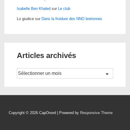
Isabelle Ben Khaled
sur
Le club
Lo giudice
sur
Dans la froidure des NNO bretonnes
Articles archivés
Archives
Copyright © 2026
CapOnord
| Powered by
Responsive Theme