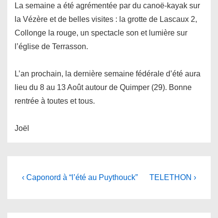
La semaine a été agrémentée par du canoë-kayak sur
la Vézère et de belles visites : la grotte de Lascaux 2,
Collonge la rouge, un spectacle son et lumière sur
l’église de Terrasson.
L’an prochain, la dernière semaine fédérale d’été aura
lieu du 8 au 13 Août autour de Quimper (29). Bonne
rentrée à toutes et tous.
Joël
Navigation
Previous
Next
‹ Caponord à “l’été au Puythouck”
TELETHON ›
Post
Post
de
is
is
l’article