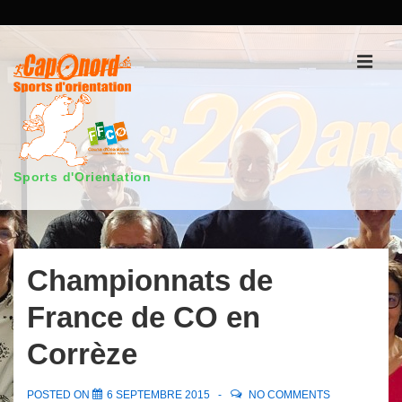
↓
passer
au
Men
contenu
principal
Sports d'Orientation
Main
Navigation
Championnats de
France de CO en
Corrèze
POSTED ON
6 SEPTEMBRE 2015
NO COMMENTS