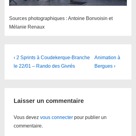
Sources photographiques : Antoine Bonvoisin et
Mélanie Renaux
Navigation
Previous
Next
‹ 2 Sprints à Coudekerque-Branche
Animation à
Post
Post
de
le 22/01 – Rando des Givrés
Bergues ›
is
is
l’article
Laisser un commentaire
Vous devez
vous connecter
pour publier un
commentaire.