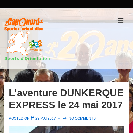
↓
passer
au
Men
contenu
principal
Sports d'Orientation
Main
Navigation
L’aventure DUNKERQUE
EXPRESS le 24 mai 2017
POSTED ON
29 MAI 2017
NO COMMENTS