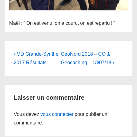
Maël : ” On est venu, on a couru, on est repartu ! “
Navigation
Previous
Next
‹ MD Grande-Synthe
GeoNord 2018 – CO &
Post
Post
de
2017 Résultats
Geocaching – 13/07/18 ›
is
is
l’article
Laisser un commentaire
Vous devez
vous connecter
pour publier un
commentaire.