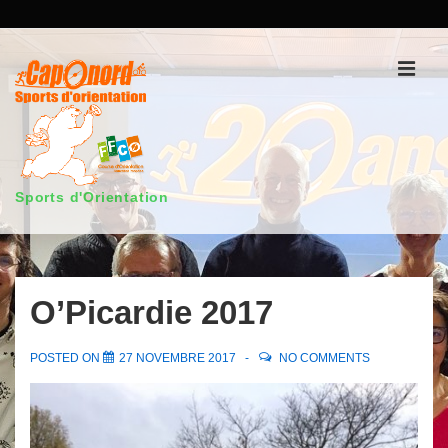
↓
passer
au
Men
contenu
principal
Sports d'Orientation
Main
Navigation
O’Picardie 2017
POSTED ON
27 NOVEMBRE 2017
NO COMMENTS