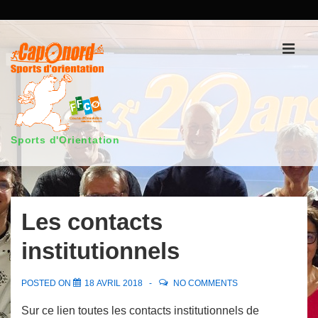
↓
passer
au
Men
contenu
principal
Sports d'Orientation
Main
Navigation
Les contacts
institutionnels
POSTED ON
18 AVRIL 2018
NO COMMENTS
Sur ce lien toutes les contacts institutionnels de