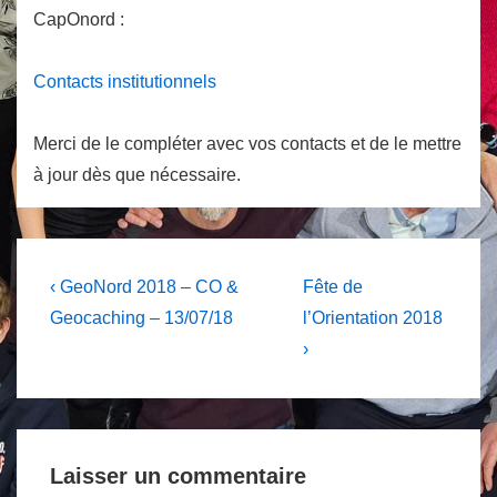
CapOnord :
Contacts institutionnels
Merci de le compléter avec vos contacts et de le mettre
à jour dès que nécessaire.
Navigation
Previous
Next
‹ GeoNord 2018 – CO &
Fête de
Post
Post
de
Geocaching – 13/07/18
l’Orientation 2018
is
is
›
l’article
Laisser un commentaire