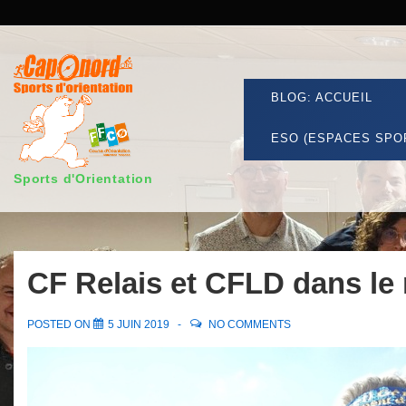
↓
passer
Secondary
au
Navigation
contenu
Main
BLOG: ACCUEIL
principal
Navigation
ESO (ESPACES SPO
Sports d'Orientation
CF Relais et CFLD dans le
POSTED ON
5 JUIN 2019
NO COMMENTS