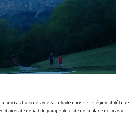
thon) a choisi de vivre sa retraite dans cette région plutôt que
pée d’aires de départ de parapente et de delta plane de niveau