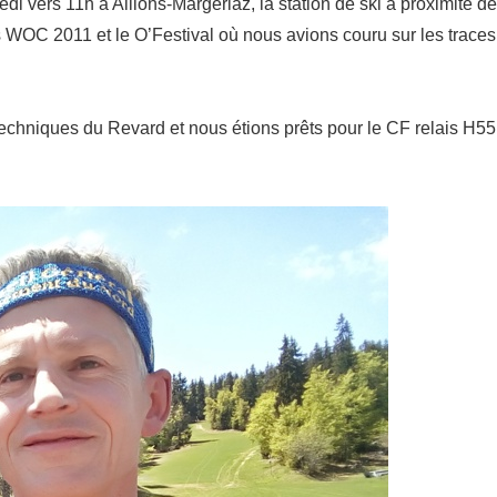
i vers 11h à Aillons-Margériaz, la station de ski à proximité de
WOC 2011 et le O’Festival où nous avions couru sur les traces
s techniques du Revard et nous étions prêts pour le CF relais H55