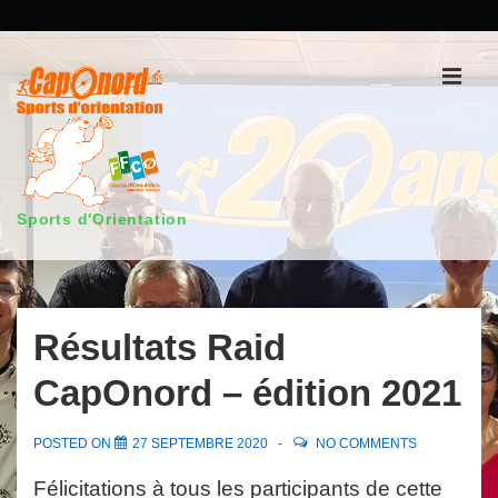
↓
passer
au
Men
contenu
principal
Sports d'Orientation
Main
Navigation
Résultats Raid
CapOnord – édition 2021
POSTED ON
27 SEPTEMBRE 2020
NO COMMENTS
Félicitations à tous les participants de cette