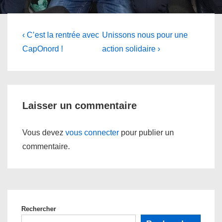
Navigation
Previous
Next
‹ C’est la rentrée avec
Unissons nous pour une
Post
Post
de
CapOnord !
action solidaire ›
is
is
l’article
Laisser un commentaire
Vous devez
vous connecter
pour publier un
commentaire.
Rechercher