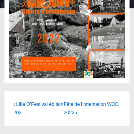
Navigation
Previous
Next
‹ Lille O’Festival édition
Fête de l’orientation WOD
Post
Post
de
2021
2022 ›
is
is
l’article