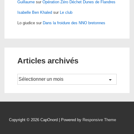
Guillaume
sur
Opération Zéro Déchet Dunes de Flandres
Isabelle Ben Khaled
sur
Le club
Lo giudice
sur
Dans la froidure des NNO bretonnes
Articles archivés
Archives
Copyright © 2026
CapOnord
| Powered by
Responsive Theme