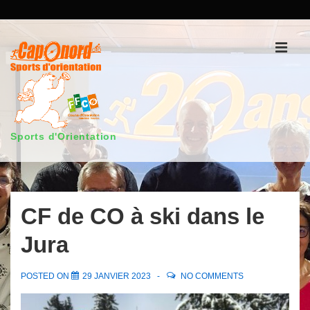
↓
passer
au
Men
contenu
principal
Sports d'Orientation
Main
Navigation
CF de CO à ski dans le
Jura
POSTED ON
29 JANVIER 2023
NO COMMENTS