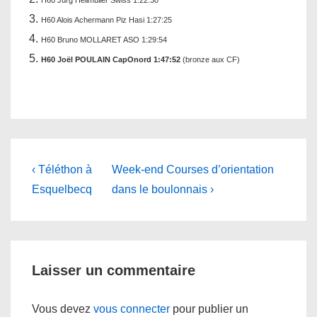
H60 Jürg Hellmüller Swiss 1:22:30
H60 Alois Achermann Piz Hasi 1:27:25
H60 Bruno MOLLARET ASO 1:29:54
H60 Joël POULAIN CapOnord 1:47:52
(bronze aux CF)
Navigation
Previous
Next
‹ Téléthon à
Week-end Courses d’orientation
Post
Post
de
Esquelbecq
dans le boulonnais ›
is
is
l’article
Laisser un commentaire
Vous devez
vous connecter
pour publier un