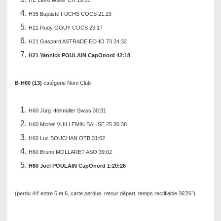
HE Lavio Müller CH 19:51
H35 Baptiste FUCHS COCS 21:29
H21 Rudy GOUY COCS 23:17
H21 Gaspard ASTRADE ECHO 73 24:32
H21 Yannick POULAIN CapOnord 42:18
B-H60 (13)
catégorie Nom Club
H60 Jürg Hellmüller Swiss 30:31
H60 Michel VUILLEMIN BALISE 25 30:38
H60 Luc BOUCHAN OTB 31:02
H60 Bruno MOLLARET ASO 39:02
H60 Joël POULAIN CapOnord 1:20:26
(perdu 44’ entre 5 et 6, carte perdue, retour départ, temps rectifiable 36’26’’)