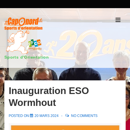
↓
passer
au
Men
contenu
principal
Sports d'Orientation
Main
Navigation
Inauguration ESO
Wormhout
POSTED ON
20 MARS 2024
NO COMMENTS