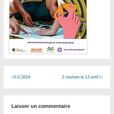
Navigation
Previous
Next
‹ A G 2024
2 courses le 13 avril ! ›
Post
Post
de
is
is
l’article
Laisser un commentaire