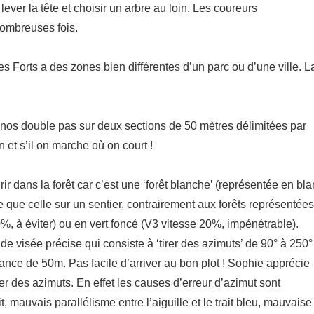
 lever la tête et choisir un arbre au loin. Les coureurs
nombreuses fois.
es Forts a des zones bien différentes d’un parc ou d’une ville. L
nos double pas sur deux sections de 50 mètres délimitées par
 et s’il on marche où on court !
ir dans la forêt car c’est une ‘forêt blanche’ (représentée en bl
me que celle sur un sentier, contrairement aux forêts représentées
0%, à éviter) ou en vert foncé (V3 vitesse 20%, impénétrable).
de visée précise qui consiste à ‘tirer des azimuts’ de 90° à 250°
tance de 50m. Pas facile d’arriver au bon plot ! Sophie apprécie
irer des azimuts. En effet les causes d’erreur d’azimut sont
 mauvais parallélisme entre l’aiguille et le trait bleu, mauvaise