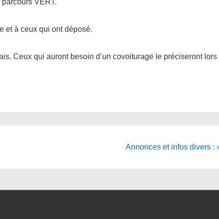
n parcours VERT.
e et à ceux qui ont déposé.
s. Ceux qui auront besoin d’un covoiturage le préciseront lors
Next
Annonces et infos divers : ›
Post
is