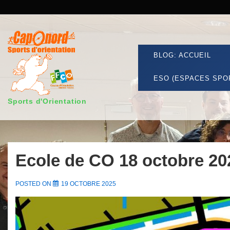
↓
passer
Secondary
au
Navigation
contenu
Main
BLOG: ACCUEIL
principal
Navigation
ESO (ESPACES SPO
Sports d'Orientation
Ecole de CO 18 octobre 20
POSTED ON
19 OCTOBRE 2025