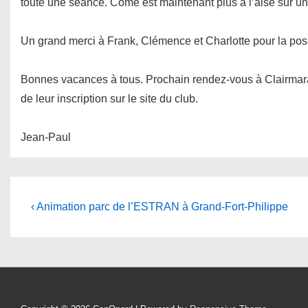
toute une séance. Côme est maintenant plus à l’aise sur u
Un grand merci à Frank, Clémence et Charlotte pour la pos
Bonnes vacances à tous. Prochain rendez-vous à Clairmarai
de leur inscription sur le site du club.
Jean-Paul
Navigation
Previous
‹ Animation parc de l’ESTRAN à Grand-Fort-Philippe
Post
de
is
l’article