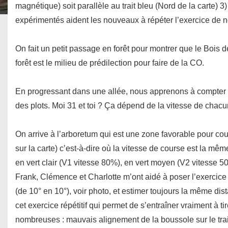
magnétique) soit parallèle au trait bleu (Nord de la carte) 3)
expérimentés aident les nouveaux à répéter l’exercice de 
On fait un petit passage en forêt pour montrer que le Bois d
forêt est le milieu de prédilection pour faire de la CO.
En progressant dans une allée, nous apprenons à compter 
des plots. Moi 31 et toi ? Ça dépend de la vitesse de chacun
On arrive à l’arboretum qui est une zone favorable pour cour
sur la carte) c’est-à-dire où la vitesse de course est la mê
en vert clair (V1 vitesse 80%), en vert moyen (V2 vitesse 5
Frank, Clémence et Charlotte m’ont aidé à poser l’exercice 
(de 10° en 10°), voir photo, et estimer toujours la même dis
cet exercice répétitif qui permet de s’entraîner vraiment à t
nombreuses : mauvais alignement de la boussole sur le trait,