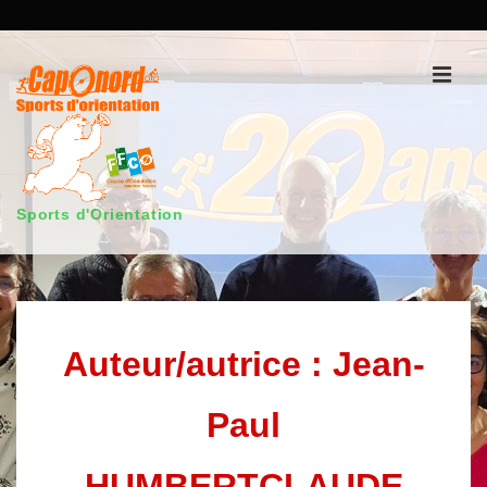
↓
passer
au
Men
contenu
principal
Sports d'Orientation
Main
Navigation
Auteur/autrice :
Jean-
Paul
HUMBERTCLAUDE