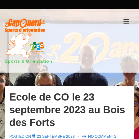
↓
passer
au
Men
contenu
principal
Sports d'Orientation
Main
Navigation
Ecole de CO le 23
septembre 2023 au Bois
des Forts
POSTED ON
23 SEPTEMBRE 2023
NO COMMENTS